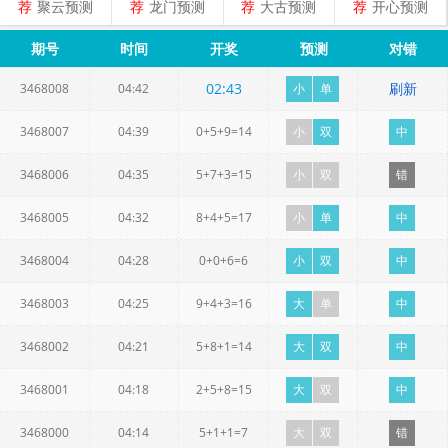
荐
聚云预测
荐
龙门预测
荐
大古预测
荐
开心预测
期号
时间
开奖
预测
对错
02
:
43
刷新
3468008
04:42
小
单
3468007
04:39
0+5+9=14
小
双
中
3468006
04:35
5+7+3=15
小
双
错
3468005
04:32
8+4+5=17
小
单
中
3468004
04:28
0+0+6=6
小
双
中
3468003
04:25
9+4+3=16
大
单
中
3468002
04:21
5+8+1=14
大
双
中
3468001
04:18
2+5+8=15
大
双
中
3468000
04:14
5+1+1=7
大
双
错